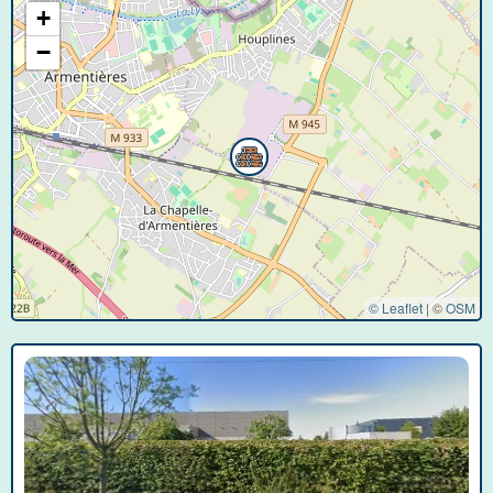
+
−
© Leaflet
|
©
OSM