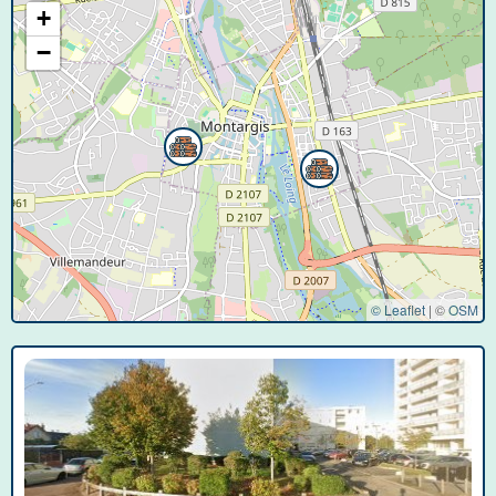
+
−
© Leaflet
|
©
OSM