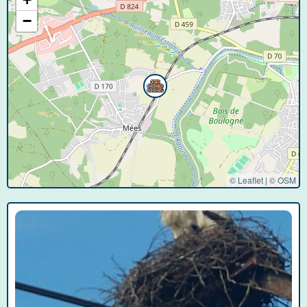
−
© Leaflet
|
©
OSM